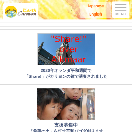
M
Japanese
Earth Caravan：アースキャラバン
English
2020年オランダ平和週間で
「Share!」がカリヨンの鐘で演奏されました
支援募集中
「希望の火」を灯す平和パゴダ創ります