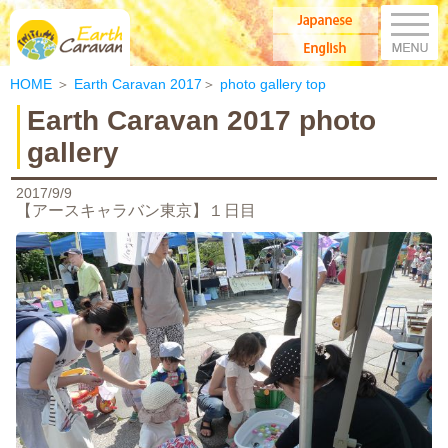
M
Japanese
Earth Caravan：アースキャラバン
English
HOME
＞
Earth Caravan 2017
＞
photo gallery top
Earth Caravan 2017 photo
gallery
2017/9/9
【アースキャラバン東京】１日目