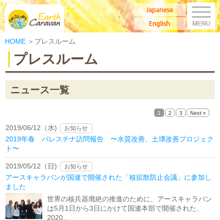
M
Japanese
Earth Caravan：アースキャラバン
English
HOME
＞プレスルーム
プレスルーム
ニュース一覧
1
2
3
Next »
2019/06/12（水)
お知らせ
2019年春 パレスチナ訪問報告 〜水質改善、土壌改善プロジェク
ト〜
2019/05/12（日)
お知らせ
アースキャラバンが国連で開催された「核拡散防止会議」に参加し
ました
世界の核兵器廃絶の推進のために、アースキャラバン
は5月1日から3日にかけて国連本部で開催された、
2020...